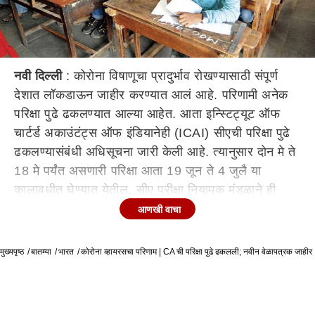
नवी दिल्ली
: कोरोना विषाणूचा प्रादुर्भाव रोखण्यासाठी संपूर्ण
देशात लॉकडाऊन जाहीर करण्यात आलं आहे. परिणामी अनेक
परिक्षा पुढे ढकलण्यात आल्या आहेत. आता इन्स्टिट्यूट ऑफ
चार्टर्ड अकाउंटंट्स ऑफ इंडियानेही (ICAI) सीएची परिक्षा पुढे
ढकलण्यासंबंधी अधिसूचना जारी केली आहे. त्यानुसार दोन मे ते
18 मे पर्यंत असणारी परिक्षा आता 19 जून ते 4 जुलै या
कालावधीत घेण्यात येतील. सीए परीक्षा नियामक मंडळाने ही
माहिती दिली आहे. दरम्यान, जवळपास सर्वच विद्यापीठांच्या
आणखी वाचा
परिक्षा राहिल्या आहेत. त्यामुळे त्याबद्दल काय निर्णय घेण्यात येतो
ते पाहणेही महत्वाचे आहे.
मुख्यपृष्ठ
बातम्या
भारत
कोरोना व्हायरसचा परिणाम | CA ची परिक्षा पुढे ढकलली; नवीन वेळापत्रक जाहीर
फाऊंडेशन कोर्सची परीक्षा अंतिम गट II च्या परीक्षेसह 27, 29
जून आणि 1 व 3 जुलैला होणार आहे. पोस्ट पात्रता
अभ्यासक्रमाची परीक्षा आयएनटीटी-एटी अंतिम गट II परिक्षेसह