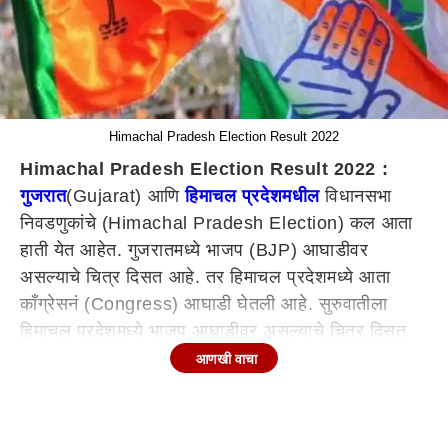
Himachal Pradesh Election Result 2022
Himachal Pradesh Election Result 2022 :
गुजरात
(Gujarat) आणि
हिमाचल प्रदेशमधील
विधानसभा
निवडणुकांचे (Himachal Pradesh Election) कल आता
हाती येत आहेत. गुजरातमध्ये भाजप (BJP) आघाडीवर
असल्याचे चित्र दिसत आहे. तर हिमाचल प्रदेशमध्ये आता
काँग्रेसनं (Congress) आघाडी घेतली आहे. सुरुवातीला
हिमाचल प्रदेशमध्ये भाजप आघाडीवर असल्याचे चित्र दिसत
होते. मात्र, सातत्यानं हिमाचलमधील कल बदलत आहेत. सध्या
आणखी वाचा
काँग्रेस आघाडीवर आहे. त्या ठिकाणी काँग्रेस आणि भाजप
यांच्यात काँटे की टक्कर सुरु आहे.
Himachal Pradesh Congress : काँग्रेस 38 जागांवर