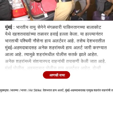
मुंबई
: भारतीय वायु सेनेने मंगळवारी पाकिस्तानच्या बालाकोट
येथे दहशतवाद्यांच्या तळावर हवाई हल्ला केला. या हल्ल्यानंतर
भारताची पश्चिमी नौसेना हाय अलर्टवर आहे. तसेच देशभरातील
मुंबई-अहमदाबादसह अनेक शहरांमध्ये हाय अलर्ट जारी करण्यात
आला आहे. त्यामुळे शहरांमधील पोलीस सतर्क झाले आहेत.
अनेक शहरांमध्ये संशयास्पद वाहनांची तपासणी केली जात आहे.
मुंबई पोलीस, अहमदाबाद पोलीस हाय अलर्टवर आहेत. दोन्ही
शहरांमधील पोलीस महामार्गांवर धावणाऱ्या संशयास्पद वाहनांची
आणखी वाचा
तपासणी करत आहेत. दरम्यान भारतीय नौसेना हाय अलर्टवर
असून कोणत्याही देशविरोधी कारवाईला सामोरी जाण्यास तयार
मुख्यपृष्ठ
बातम्या
भारत
Air Strike: देशभरात हाय अलर्ट, मुंबई-अहमदाबादसह प्रमुख शहरांत वाहनांची 
आहे. दरम्यान, भारताने काश्मीरच्या पुलवामामध्ये झालेल्या
अतिरेकी हल्ल्याचा मंगळवारी बदला घेतला. भारतीय हवाई दलाने
पाकच्या हद्दीत घुसून 350 दहशतवाद्यांना कंठस्नान घातले. या