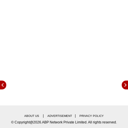
हल्ल्यानंतर पाकिस्तान बावचळला आहे. काल रात्रीपासून
पाकिस्तानी जवान एलओसीवरील रहिवासी परिसरात लपून
भारतावर ग्रेनेड हल्ले करत आहेत. पाकिस्तानच्या ग्रेनेड
हल्ल्यात भारताचे 5 जवान जखमी झाले आहेत. या हल्ल्यांना
भारतानेदेखील चोख प्रत्युत्तर दिले आहे. भारताच्या प्रत्युत्तरात
पाकिस्तानचे काही रेंजर्स ठार झाले आहेत.
|
|
ABOUT US
ADVERTISEMENT
PRIVACY POLICY
© Copyright@2026.ABP Network Private Limited. All rights reserved.