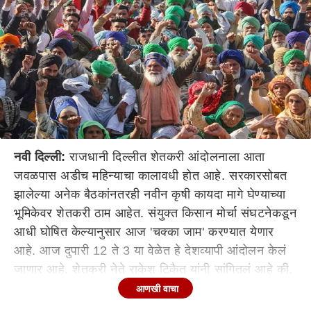
नवी दिल्ली:
राजधानी दिल्लीत शेतकरी आंदोलनाला आता
जवळपास अडीच महिन्याचा कालावधी होत आहे. सरकारसोबत
झालेल्या अनेक बैठकांनतरही नवीन कृषी कायदा मागे घेण्याच्या
भूमिकेवर शेतकरी ठाम आहेत. संयुक्त किसान मोर्चा संघटनेकडून
आधी घोषित केल्यानुसार आज 'चक्का जाम' करण्यात येणार
आहे. आज दुपारी 12 ते 3 या वेळेत हे देशव्यापी आंदोलन केलं
जाणार आहे. शेतकरी नेते राकेश टिकैत यांनी सांगितलं आहे की,
उत्तर प्रदेश आणि उत्तराखंडमध्ये चक्‍का जाम होणार नाही, मात्र
आणखी वाचा
या दोन्ही राज्यांमध्ये एक लाख शेतकरी स्टॅंडबायमध्ये असतील.