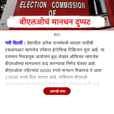
ECI
नवी दिल्ली
:
देशातील अनेक राज्यांमध्ये मतदार यादीची
एसआयआर म्हणजेच स्पेशल इंन्टेसिव्ह रिव्हिजन सुरु आहे. या
दरम्यान निवडणूक आयोगानं बूथ लेव्हल ऑफिसर म्हणजेच
बीएलओच्या मानधनात वाढ करण्याचा निर्णय घेतला आहे.
बीएलओला पहिल्यांदा 6000 रुपये मानधन मिळायचं ते आता
12000 रुपये दिलं जाणार आहे. याशिवाय बीएलओ
सुपरवायझरच्या मानधनात देखील वाढ करण्यात आली आहे.
आणखी वाचा
पहिल्यांदा बीएलओ सुपरवायझरला 12000 रुपये मानधन
मिळायचं ते आता 18000 रुपये करण्यात आलं आहे. निवडणूक
आयोगानं यासंदर्भात प्रसिद्धीपत्रक जारी केलं आहे.