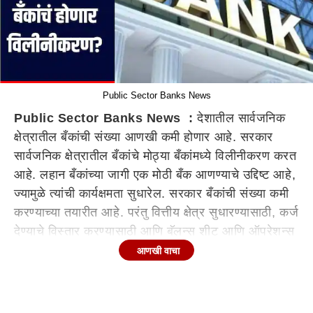
Public Sector Banks News
Public Sector Banks News :
देशातील सार्वजनिक
क्षेत्रातील बँकांची संख्या आणखी कमी होणार आहे. सरकार
सार्वजनिक क्षेत्रातील बँकांचे मोठ्या बँकांमध्ये विलीनीकरण करत
आहे. लहान बँकांच्या जागी एक मोठी बँक आणण्याचे उद्दिष्ट आहे,
ज्यामुळे त्यांची कार्यक्षमता सुधारेल. सरकार बँकांची संख्या कमी
करण्याच्या तयारीत आहे. परंतु वित्तीय क्षेत्र सुधारण्यासाठी, कर्ज
देण्याचे विस्तार करण्यासाठी आणि बॅलन्स शीट आणि ऑपरेशन्स
सुधारण्यासाठी एक मजबूत संस्था निर्माण करु इच्छिते. या
आणखी वाचा
संदर्भात, आणखी सहा लहान सार्वजनिक क्षेत्रातील बँकांचे
विलीनीकरण करण्याची तयारी सुरू आहे.
कोणत्या बँकांचा समावेश?