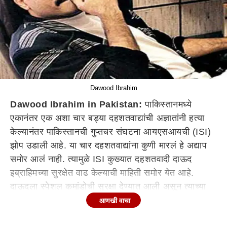
Dawood Ibrahim
Dawood Ibrahim in Pakistan:
पाकिस्तानमध्ये
एकानंतर एक अशा चार बड्या दहशतवाद्यांची अज्ञातांनी हत्या
केल्यानंतर पाकिस्तानची गुप्तचर संघटना आयएसआयची (ISI)
झोप उडाली आहे. या चार दहशतवाद्यांना कुणी मारलं हे अद्याप
समोर आलं नाही. त्यामुळे ISI कुख्यात दहशतवादी दाऊद
इब्राहिमच्या सुरक्षेत वाढ केल्याची माहिती समोर येत आहे.
दाऊदला स्पेशल कमांडोची सुरक्षा देण्यात आली असून त्याच्या
निवासस्थानाच्या सुरक्षेतही वाढ केल्याची चर्चा आहे. दाऊद
आणखी वाचा
इब्राहिम सध्या पाकिस्तानमध्ये असून त्याला आयएसआयची