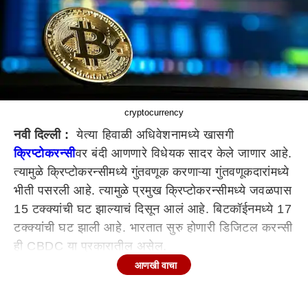
cryptocurrency
नवी दिल्ली :
येत्या हिवाळी अधिवेशनामध्ये खासगी
क्रिप्टोकरन्सी
वर बंदी आणणारे विधेयक सादर केले जाणार आहे.
त्यामुळे क्रिप्टोकरन्सीमध्ये गुंतवणूक करणाऱ्या गुंतवणूकदारांमध्ये
भीती पसरली आहे. त्यामुळे प्रमुख क्रिप्टोकरन्सीमध्ये जवळपास
15 टक्क्यांची घट झाल्याचं दिसून आलं आहे. बिटकॉईनमध्ये 17
टक्क्यांची घट झाली आहे. भारतात सुरु होणारी डिजिटल करन्सी
ही CBDC या प्रकारातील असेल.
आणखी वाचा
काय आहे CBDC?
क्रिप्टोकरन्सी ही डिजिटल करन्सी आहे.
यावर कोणत्याही सरकारचे नियंत्रण नाही, तसेच याला अनेक