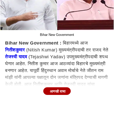
Bihar New Government
Bihar New Government :
बिहारमध्ये आज
नितीशकुमार
(Nitish Kumar) मुख्यमंत्रीपदाची तर राजद नेते
तेजस्वी यादव
(Tejashwi Yadav) उपमुख्यमंत्रीपदाची शपथ
घेणार आहेत. नितीश कुमार आज आठव्यांदा बिहारचे मुख्यमंत्री
बनणार आहेत. यापूर्वी हिंदुस्थान अवाम मोर्चाचे नेते जीतन राम
मांझी यांनी आपल्या पक्षातून दोन जणांना मंत्रिपद देण्याची मागणी
केली होती. आज नितीशकुमार आणि तेजस्वी यादव यांचा
शपथविधी होणार असला तरी, बिहारच्या नव्या सरकारच्या
आणखी वाचा
मंत्रिमंडळाचा विस्तार मात्र होणार नसल्याची माहिती मिळत
आहे. मंत्रिमंडळाचा विस्तार नंतर काही दिवसांनी होणार
असल्याची माहिती सुत्रांनी दिली आहे. शपथविधीला कोणत्याही