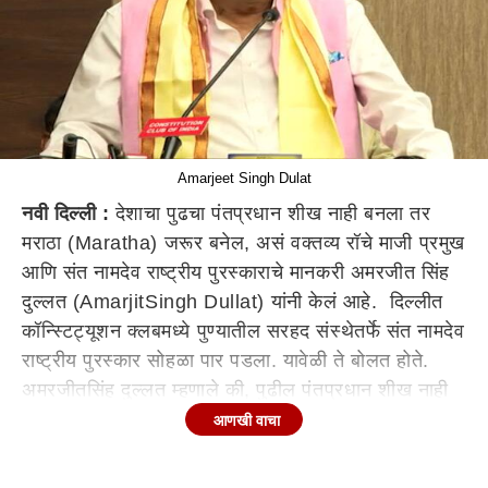
Amarjeet Singh Dulat
नवी दिल्ली :
देशाचा पुढचा पंतप्रधान शीख नाही बनला तर
मराठा (Maratha) जरूर बनेल, असं वक्तव्य रॉचे माजी प्रमुख
आणि संत नामदेव राष्ट्रीय पुरस्काराचे मानकरी अमरजीत सिंह
दुल्लत (AmarjitSingh Dullat) यांनी केलं आहे. दिल्लीत
कॉन्स्टिट्यूशन क्लबमध्ये पुण्यातील सरहद संस्थेतर्फे संत नामदेव
राष्ट्रीय पुरस्कार सोहळा पार पडला. यावेळी ते बोलत होते.
अमरजीतसिंह दुल्लत म्हणाले की, पुढील पंतप्रधान शीख नाही
बनला तर मराठाच बनेल. आपल्याला देशासाठी संत नामदेव
आणखी वाचा
शोधावा लागेल, असंही ते म्हणाले. संत नामदेव महाराजांचं काम
विश्वव्यापी आहे. अशा महान संताच्या नावानं पुरस्कार मिळणं