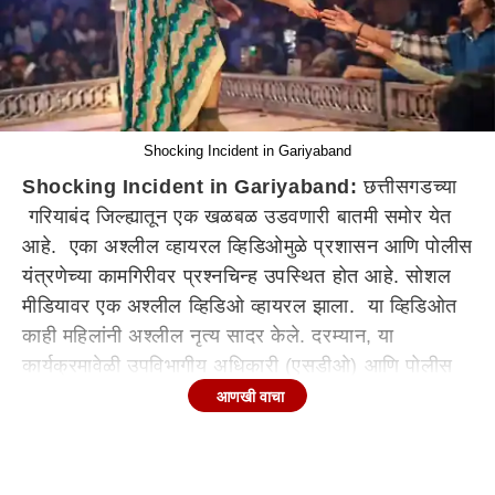
Shocking Incident in Gariyaband
Shocking Incident in Gariyaband:
छत्तीसगडच्या
गरियाबंद जिल्ह्यातून एक खळबळ उडवणारी बातमी समोर येत
आहे. एका अश्लील व्हायरल व्हिडिओमुळे प्रशासन आणि पोलीस
यंत्रणेच्या कामगिरीवर प्रश्नचिन्ह उपस्थित होत आहे. सोशल
मीडियावर एक अश्लील व्हिडिओ व्हायरल झाला. या व्हिडिओत
काही महिलांनी अश्लील नृत्य सादर केले. दरम्यान, या
कार्यक्रमावेळी उपविभागीय अधिकारी (एसडीओ) आणि पोलीस
अधिकाऱ्यांची उपस्थिती दिसून आली. पोलीस उपस्थित राहूनही
आणखी वाचा
त्यांनी या कार्यक्रमावर आक्षेप घेतलेला नाही. या प्रकरणी
प्रशासनाने कठोर कारवाई केली असून, एका एसडीओला त्यांच्या
पदावरून हटवण्यात आले. तर, तीन पोलीस अधिकाऱ्यांना