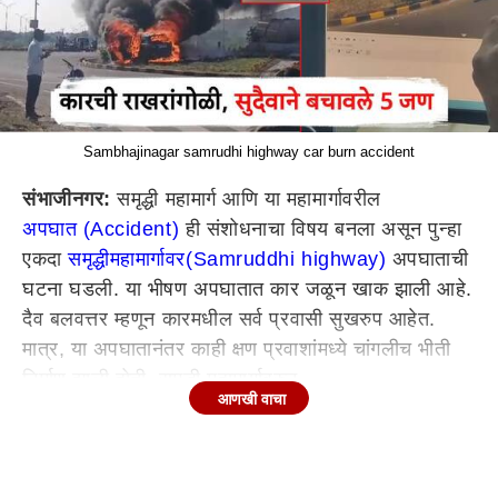
Sambhajinagar samrudhi highway car burn accident
संभाजीनगर
:
समृद्धी
महामार्ग
आणि या
महामार्गावरील
अपघात (Accident)
ही संशोधनाचा विषय बनला असून पुन्हा
एकदा
समृद्धी
महामार्गावर
(Samruddhi highway)
अपघाताची
घटना घडली. या भीषण अपघातात कार जळून खाक झाली आहे.
दैव बलवत्तर म्हणून
कारमधील
सर्व प्रवासी
सुखरुप
आहेत.
मात्र, या अपघातानंतर काही क्षण
प्रवाशांमध्ये
चांगलीच भीती
निर्माण झाली होती. समृद्धी
महामार्गावरुन
आणखी वाचा
करमाडकडे (Sambhajinagar)
जाताना
लाहुकी
फाट्यावरील
चौकात सोमवारी दुपारी
3
वाजता अपघाताची घटना घडली.
याठिकाणचा
हा तिसरा अपघात असून, हे गतिरोधक अपघाताला