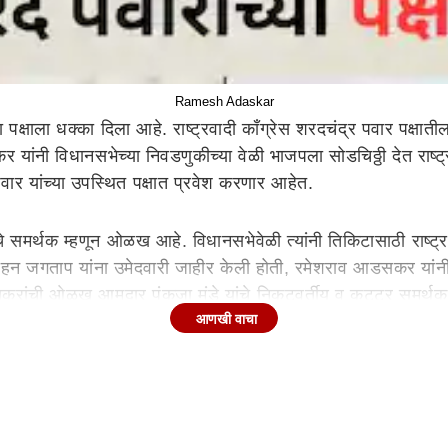
Ramesh Adaskar
या पक्षाला धक्का दिला आहे. राष्ट्रवादी काँग्रेस शरदचंद्र पवार पक्षात
 यांनी विधानसभेच्या निवडणुकीच्या वेळी भाजपला सोडचिठ्ठी देत राष्ट
र यांच्या उपस्थित पक्षात प्रवेश करणार आहेत.
र्थक म्हणून ओळख आहे. विधानसभेवेळी त्यांनी तिकिटासाठी राष्ट्रवादी क
ळी मोहन जगताप यांना उमेदवारी जाहीर केली होती, रमेशराव आडसकर य
सकरांची ओळख आमदार पंकजा मुंडे यांचे निकटवर्तीय व कट्टर समर्थक 
आणखी वाचा
ार यांच्या पक्षात प्रवेश होणार आहे. रमेश अडसकर यांनी विधानसभेच्
ळी 5 वाजता रमेश अडसकर आपल्या समर्थकांसह अजित पवार यांच्या उपस्