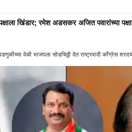
्षाला खिंडार; रमेश अडसकर अजित पवारांच्या पक्ष
्या वेळी भाजपला सोडचिठ्ठी देत राष्ट्रवादी काँग्रेस शरदचंद्