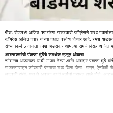
बीड:
बीडमध्ये अजित पवारांच्या राष्ट्रवादी काँग्रेसने शरद पवारांच्
काँग्रेस अजित पवार यांच्या पक्षात प्रवेश होणार आहे. रमेश अडसकर
संध्याकाळी 5 वाजता रमेश अडसकर आपल्या समर्थकांसह अजित पवा
आडसकरांची पंकजा मुंडेंचे समर्थक म्हणून ओळख
रमेशराव आडसकर यांची भाजप नेत्या आणि आमदार पंकजा मुंडे यांचे सम
माजलगावातून उमेदवारी देण्याचा शब्द दिला होता. मात्र, ऐनवे
लढवली होती. यात ते अवघ्या काही मतांनी पराभूत झाले होते. आड
पवारांच्या पक्षात जाण्याचा निर्णय घेतला आहे.
अजित पवारांच्या उपस्थितीत पक्षप्रवेश
रमेश अडसकरांचा आज (11 एप्रिलला) राष्ट्रवादी काँग्रेस अजित पव
शरदचंद्र पवार पक्षात प्रवेश केला होता. त्यानंतर आज संध्याका
समर्थक म्हणून ओळख आहे.