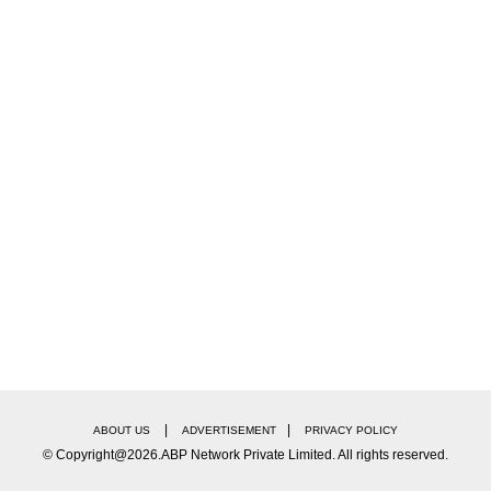
|
|
ABOUT US
ADVERTISEMENT
PRIVACY POLICY
it Pawar
Ramesh Addaskar
© Copyright@2026.ABP Network Private Limited. All rights reserved.
डसकर अजित पवारांच्या पक्षात करणार प्रवेश, विधानसभेपासून आता तिसरं पक्षांतर