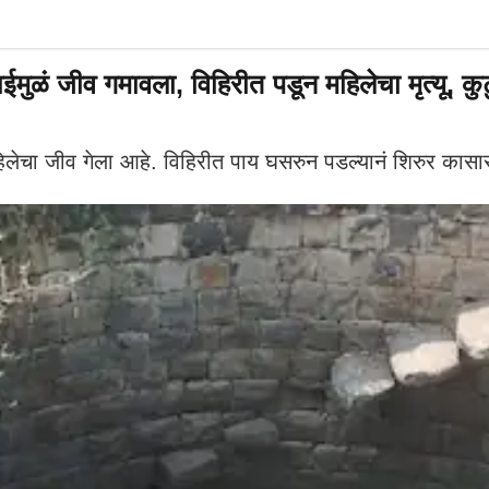
ुळं जीव गमावला, विहिरीत पडून महिलेचा मृत्यू, कु
लेचा जीव गेला आहे. विहिरीत पाय घसरुन पडल्यानं शिरुर कासार