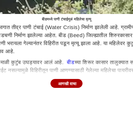
बीडमध्ये पाणी टंचाईमुळं महिलेचा मृत्यू
भागात तीव्र पाणी टंचाई (Water Crisis) निर्माण झालेली आहे. ग्रा
डचणी निर्माण झालेल्या आहेत. बीड (Beed) जिल्ह्यातील शिरुरकासार
 भरायला गेल्यानंतर विहिरीत पडून मृत्यू झाला आहे. या महिलेवर कुटुंब
नाव आहे.
 फुलमाळी कुटुंब उघड्यावर आलं आहे.
बीड
च्या शिरूर कासार तालुक्यात स
लाईट नसल्यामुळे विहिरीतून पाणी आणण्यासाठी गेलेल्या महिलेचा पायरीवर
आणखी वाचा
 सकाळी पाणी आणायला गेली होती. दोन दिवसांपासून लाईट नसल्याने घरा
ताना पायरीवरून तिचा अचानक पाय घसरला आणि ती विहिरीमध्ये पडली. स
लेला विहिरीतून बाहेर काढून तात्काळ उपचारासाठी शिरूर कासार येथी
ंद्रकला फुलमाळी यांचा पती रुग्ण असल्याने संपूर्ण घर चालवण्याची जबाबदा