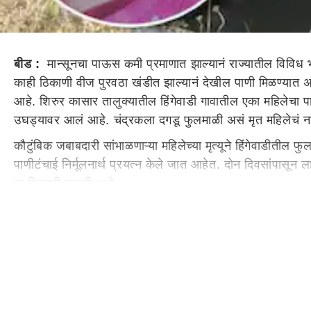
बीड :
मान्सूनचा पाऊस कमी प्रमाणात झाल्यानं राज्यातील विविध 
काही ठिकाणी वीज पुरवठा खंडीत झाल्यानं देखील पाणी मिळण्यात अ
आहे. शिरुर कासार तालुक्यातील हिंगेवाडी गावातील एका महिलेचा पाणी
उघड्यावर आलं आहे. चंद्रकला दगडू फुलमाळी असं मृत महिलेचं 
कौटुंबिक जबाबदारी सांभाळणाऱ्या महिलेच्या मृत्यूने हिंगेवाडीतील
पाणीटंचाई निर्मूलनार्थ प्रयत्न केले जात आहेत. दोन दिवसांपासून 
या ठिकाणी घडली आहे.
कुटुंब उघड्यावर
चंद्रकला दगडू फुलमाळी, वय 40 वर्ष राहणार हिंगेवाडी ही महिला
गेली होती. पाण्याचा हंडा डोक्यावर घेऊन विहिरीतून वर येत अस
येऊन सांगितला.
घटनेची माहिती मिळताच ग्रामस्थांनी घटनास्थळावर धाव घेतली, महि
मस्के यांनी चंद्रकला फुलमाळी यांचा मृत्यू झाल्याची माहिती दिली. च