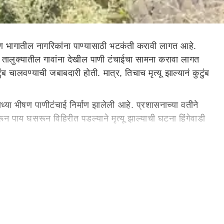
मीण भागातील नागरिकांना पाण्यासाठी भटकंती करावी लागत आहे.
 तालुक्यातील गावांना देखील पाणी टंचाईचा सामना करावा लागत
 चालवण्याची जबाबदारी होती. मात्र, तिचाच मृत्यू झाल्यानं कुटुंब
ध्या भीषण पाणीटंचाई निर्माण झालेली आहे. प्रशासनाच्या वतीने
ून पाय घसरून विहिरीत पडल्याने मृत्यू झाल्याची घटना हिंगेवाडी
त पाणी नव्हते. यामुळे ती जवळच्या विहिरीवर पाणी आणण्यासाठी
ोबत असलेल्या चार वर्षाचा लहान मुलाने घडलेला हा प्रकार घरी
ल प्राथमिक आरोग्य उपकेंद्रामध्ये दाखल केले. यावेळी डॉ.पूजा
री त्यांच्यावर होती. या महिलेच्या निधनाने संपूर्ण कुटुंब