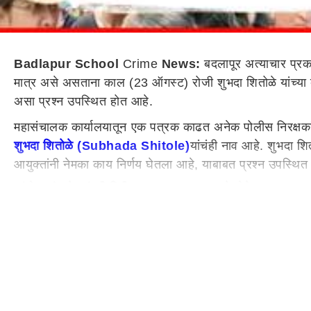
Badlapur School
Crime
News:
बदलापूर अत्याचार प्रकर
मात्र असे असताना काल (23 ऑगस्ट) रोजी शुभदा शितोळे यांच्या 
असा प्रश्न उपस्थित होत आहे.
महासंचालक कार्यालयातून एक पत्रक काढत अनेक पोलीस निरक्षका
शुभदा शितोळे (Subhada Shitole)
यांचंही नाव आहे. शुभदा शि
आयुक्तांनी नेमका काय निर्णय घेतला आहे, याबाबत प्रश्न उपस्थि
आंदोलकांसमोर मंत्री गिरीश महाजन काय म्हणाले होते?
आंदोलकांसमोर मंत्री गिरीश महाजन यांनीही संबधित अधिकार्यावर नि
आहे. दरम्यान, विधानसभा निवडणुकीच्या पार्श्वभूमीवर भारतीय निवड
करण्यात आल्या आहेत. त्यात
मुंबई
पोलीस दलात 14 अधिकाऱ्यांची
लोक रस्त्यावर उतरल्यावर जागे झालात का?, न्यायालयाचा सवाल
उच्च न्यायालयाने बदलापूर प्रकरणात स्युमोटो याचिका दाखल कर
झाडल्याचं समोर आलं आहे.
बदलापूर अत्याचार प्रकरणात (B