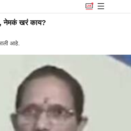
म, नेमकं खरं काय?
आली आहे.