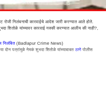
स्ट रोजी निलंबनाची कारवाईचे आदेश जारी करण्यात आले होते.
ुभदा शितोळे यांच्यावर कारवाई नक्की करण्यात आलीय की नाही?,
ल निलंबित
(Badlapur Crime News)
 दोन पत्रांमुळे नेमकं शुभदा शितोळे यांच्याबाबत
ठाणे
पोलीस
 शितोळेंच्या बदलीचा आदेश निघाल्याने आता संभ्रम निर्माण झाला
. त्या अनुषंगाने राज्यातील 22 पोलीस निरीक्षकांच्या बदल्या
ी. या सुनावणीत न्यायालयाने राज्य सरकारसह पोलिसांना देखील
झालात का?, असा सवाल उच्च न्यायालयाने उपस्थित केला. तसेच