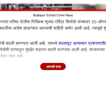
Badlapur School Crime News
णात वरिष्ठ पोलीस निरीक्षक शुभदा रविंद्र शितोळे यांच्यावर 20 ऑग
बदलीचा आदेश काढण्यात आल्याची माहिती समोर आली आहे. त्यामुळे श
ंची बदली करण्यात आली आहे. यामध्ये
बदलापूर अत्याचार प्रकरणाती
तोळेंची ठाण्याहून मुंबईत शहरात बदली करण्यात आली आहे. शासनाच्या या
त केला जात आहे.
आणखी वाचा
लंबनाच्या कारवाईची ग्वाही दिली होती. मात्र महासंचालकांकडून शुभदा
णूक आयोगाच्या बदलीसाठी पात्र अधिकाऱ्यांची यादी मागवण्यात आली होती
 बदली करण्यात आली आहे.
ुन घेतली होती. या याचिकेवर काल (22 ऑगस्ट) तातडीची सुनावणी झाल
adlapur School Crime News)
लोक रस्त्यावर उतरल्यावर जागे 