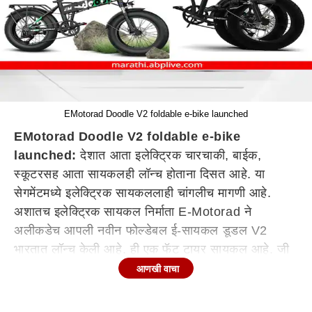
EMotorad Doodle V2 foldable e-bike launched
EMotorad Doodle V2 foldable e-bike
launched:
देशात आता इलेक्ट्रिक चारचाकी, बाईक,
स्कूटरसह आता सायकलही लॉन्च होताना दिसत आहे. या
सेगमेंटमध्ये इलेक्ट्रिक सायकललाही चांगलीच मागणी आहे.
अशातच इलेक्ट्रिक सायकल निर्माता E-Motorad ने
अलीकडेच आपली नवीन फोल्डेबल ई-सायकल डूडल V2
भारतात लॉन्च केली आहे. ही एक फॅट टायर सायकल आहे. जी
49,999 रुपये किमतीत लॉन्च करण्यात आली आहे. ही
आणखी वाचा
इलेक्ट्रिक सायकल कंपनीच्या वेबसाइटवरून तसेच Amazon,
Flipkart, Croma आणि ऑफलाइन डीलरशिपवरून खरेदी