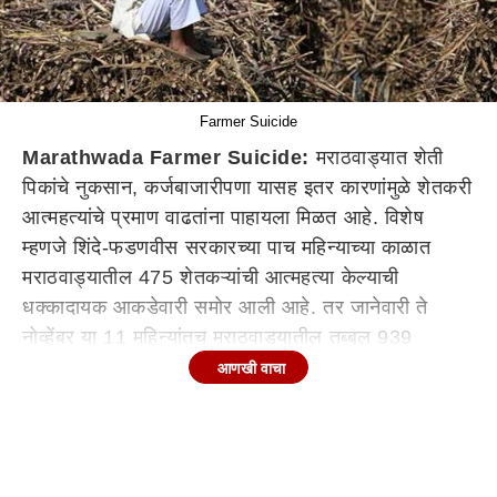
Farmer Suicide
Marathwada Farmer Suicide:
मराठवाड्यात शेती
पिकांचे नुकसान, कर्जबाजारीपणा यासह इतर कारणांमुळे शेतकरी
आत्महत्यांचे प्रमाण वाढतांना पाहायला मिळत आहे. विशेष
म्हणजे शिंदे-फडणवीस सरकारच्या पाच महिन्याच्या काळात
मराठवाड्यातील 475 शेतकऱ्यांची आत्महत्या केल्याची
धक्कादायक आकडेवारी समोर आली आहे. तर जानेवारी ते
नोव्हेंबर या 11 महिन्यांतच मराठवाड्यातील तब्बल 939
शेतकऱ्यांनी टोकाचे पाऊल उचलत जीवनयात्रा संपविली आहे.
आणखी वाचा
तर गतवर्षाअखेर ही आकडेवारी 887 एवढी होती. परंतु हा
आकडा यंदा नोव्हेंबरमध्येच पार झाला आहे.
मराठवाड्यातील शेतकऱ्यांना दरवर्षीच खरीप आणि रब्बी हंगामात