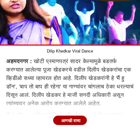
Dilip Khedkar Viral Dance
अहमदनगर :
खोटी प्रमाणपत्रं सादर केल्यामुळे बडतर्फ
करण्यात आलेल्या पूजा खेडकरचे वडील दिलीप खेडकरांचा एक
व्हिडीओ सध्या व्हायरल होत आहे. दिलीप खेडकरांनी हे 'मैं हु
डॉन', 'बाप तो बाप ही रहेगा' या गाण्यांवर चांगलाच ठेका धरल्याचं
दिसून आलं. दिलीप खेडकर हे माजी सनदी अधिकारी असून
त्यांच्यावर अनेक आरोप करण्यात आलेले आहेत.
मैं हु डॉन... आणि बाप तो बाप ही रहेगा.... या दोन गाण्यांवर
आणखी वाचा
दिलीप खेडकर यांनी केलेला डान्स हा भालगाव या त्यांच्या मूळ
गावातील आहे. अहमदनगर जिल्ह्यातील पाथर्डी तालुक्यातील