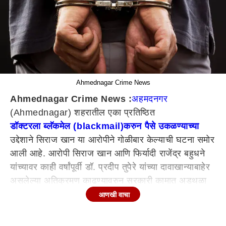
Ahmednagar Crime News
Ahmednagar Crime News :
अहमदनगर
(Ahmednagar) शहरातील एका प्रतिष्ठित
डॉक्टरला ब्लॅकमेल (blackmail)करुन पैसे उकळण्याच्या
उद्देशाने सिराज खान या आरोपीने गोळीबार केल्याची घटना समोर
आली आहे. आरोपी सिराज खान आणि फिर्यादी राजेंद्र बहुधने
यांच्यावर काही वर्षांपूर्वी डॉ. प्रदीप तुपेरे यांच्या दावाखान्याबाहेर
असलेल्या अतिक्रमण काढण्यावरुन सरकारी कामात अडथळा
प्रकरणी गुन्हा दाखल झाला होता. हा गुन्हा डॉक्टरांमुळेच
आणखी वाचा
आपल्यावर दाखल झाला असल्याचे म्हणत आरोपी सिराज खान
हा डॉ. तुपेरे यांना ब्लॅकमेल करुन पैसे उकळत होता. तर आता