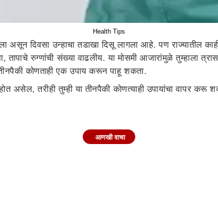
Health Tips
ला असून दिवसा उन्हाचा तडाखा दिसू लागला आहे. पण राज्यातील काही
 तापाचे रुग्णांची संख्या वाढलीय. या मोसमी आजारांमुळे तुम्हाला त्र
 तीनपैकी कोणताही एक उपाय करून पाहू शकता.
ास होत असेल, तरीही तुम्ही या तीनपैकी कोणत्याही उपायांचा वापर करू
ा यापेक्षा सोपा मार्ग असू शकत नाही. एक ग्लास कोमट पाण्यात अर्ध
आणखी वाचा
णत्याही प्रकारचा संसर्ग घशातही पसरणार नाही.
ाढीस प्रतिबंध करणारे देखील आहेत. म्हणूनच खोकला बरा करण्यासाठी त
ून टाकते आणि शरीरात जमा झालेले जुने कफ काढून टाकते. यामुळे कफची