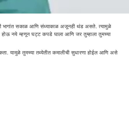
 भागांत सकाळ आणि संध्याकाळ अजूनही थंड असते. त्यामुळे
ास होऊ नये म्हणून घट्ट कपडे घाला आणि जर तुम्हाला तुमच्या
 शकता. यामुळे तुमच्या तब्येतीत कमालीची सुधारणा होईल आणि असे
ा चमचा मीठ मिसळा आणि दिवसातून किमान दोन ते तीन वेळा गुळण्या
े विशेषतः दोन प्रकारे कार्य करते. सगळ्यात आधी घसा आणि
 समस्याही दूर होते.