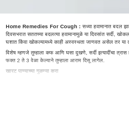
Home Remedies For Cough :
सध्या हवामानात बदल झा
दिवसभरात सततच्या बदलत्या हवामानामुळे या दिवसांत सर्दी, खोकला,
घशात किंवा खोकल्यामध्ये काही अस्वस्थता जाणवत असेल तर या
विशेष म्हणजे तुम्हाला कफ आणि घसा दुखणे, सर्दी इत्यादींचा त्र
फक्त 2 ते 3 वेळा केल्याने तुम्हाला आराम दिसू लागेल.
खारट पाण्याच्या गुळण्या करा
कफ टाळण्याचा आणि कफ वाढवणारे बॅक्टेरिया लगेच मारून टाकण्याच
करा. यामुळे कफ वाढणे देखील थांबेल आणि पूर्णपणे बरा होईल. को
आल्याचं पाणी प्या
आल्यामध्ये दाहक-विरोधी गुणधर्म आहेत आणि ते बॅक्टेरियाच्या व
फुफ्फुसात सूज येऊ देत नाही. कफ निर्माण करणारे बॅक्टेरिया काढ