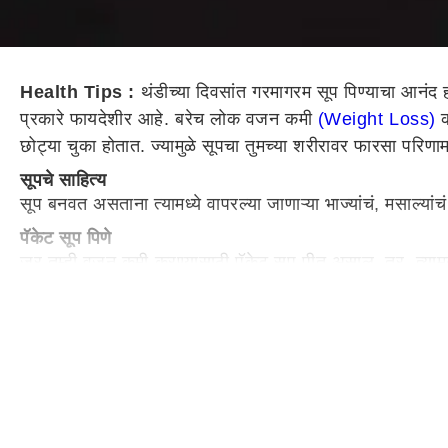
Health Tips :
थंडीच्या दिवसांत गरमागरम सूप पिण्याचा आनंद
प्रकारे फायदेशीर आहे. बरेच लोक वजन कमी
(Weight Loss)
क
छोट्या चुका होतात. ज्यामुळे सूपचा तुमच्या शरीरावर फारसा परिणाम ह
सूपचे साहित्य
सूप बनवत असताना त्यामध्ये वापरल्या जाणाऱ्या भाज्यांचं, मसाल्यांच
पॅकेट सूप पिणे
जर तुम्ही वजन कमी करण्यासाठी पॅकेट सूप पीत असाल. तर, त्यामुळ
असतात, ज्यामुळे ते शरीराला नुकसान पोहोचवू शकते. त्यामुळे सूप
सूपमध्ये खूप जास्त पाणी असणे
सूपमध्ये पाण्याचं प्रमाण योग्य असणं गरजेचं आहे. कारण आवश्यकतेप
सूपमध्ये मसाल्याचा अतिवापर
सूपची चव वाढविण्यासाठी, अनेक मसाल्यांचा वापर करणं गरजेचं आह
तुम्हाला छातीत जळजळ होण्याची शक्यता असते.