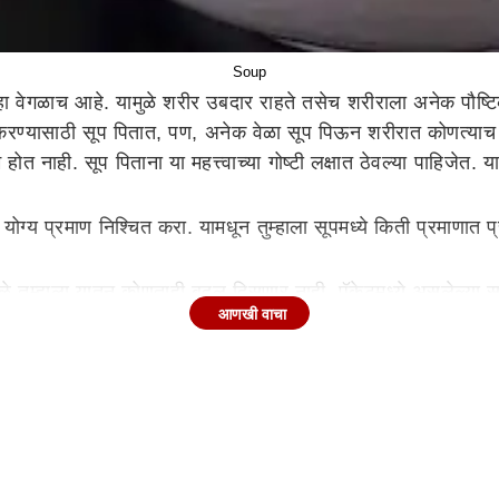
Soup
 हा वेगळाच आहे. यामुळे शरीर उबदार राहते तसेच शरीराला अनेक पौष
रण्यासाठी सूप पितात, पण, अनेक वेळा सूप पिऊन शरीरात कोणत्याच
ोत नाही. सूप पिताना या महत्त्वाच्या गोष्टी लक्षात ठेवल्या पाहिजेत. य
ं योग्य प्रमाण निश्चित करा. यामधून तुम्हाला सूपमध्ये किती प्रमाणात 
े तुम्हाला यातून कोणताही बदल दिसणार नाही. पॅकेटमध्ये असलेल्या सू
आणखी वाचा
 नेहमी घरीच बनवा.
ेक्षा जास्त पाणी टाकल्याने सूप पातळ होतो आणि कमी पाण्याने सूप खूप
े. त्यात मीठ, काळी मिरी आणि अनेक प्रकारचे मसाले टाकले जातात. प