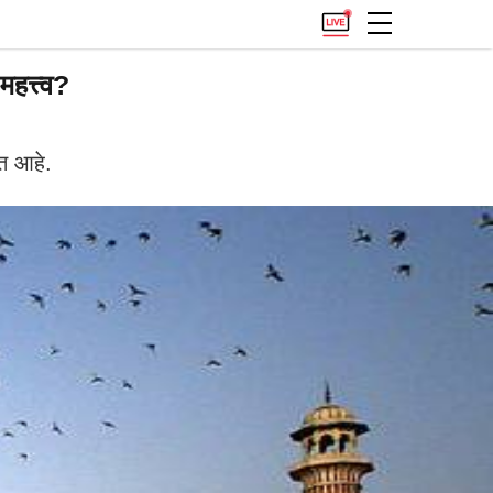
हत्त्व?
त आहे.