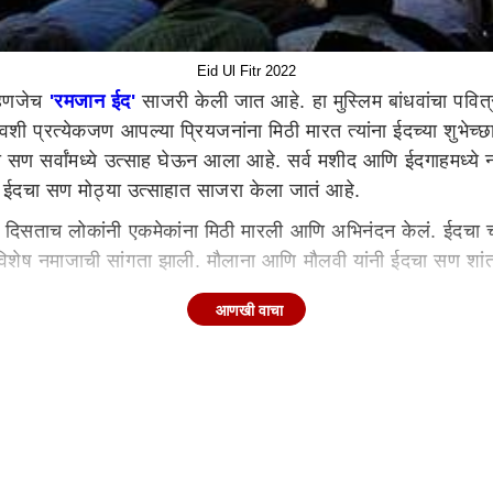
Eid Ul Fitr 2022
हणजेच
'रमजान ईद'
साजरी केली जात आहे. हा मुस्लिम बांधवांचा पवित्
शी प्रत्येकजण आपल्या प्रियजनांना मिठी मारत त्यांना ईदच्या शुभेच्
चा सण सर्वांमध्ये उत्साह घेऊन आला आहे. सर्व मशीद आणि ईदगाहमध्
ंदाच ईदचा सण मोठ्या उत्साहात साजरा केला जातं आहे.
र दिसताच लोकांनी एकमेकांना मिठी मारली आणि अभिनंदन केलं. ईदचा च
या विशेष नमाजाची सांगता झाली. मौलाना आणि मौलवी यांनी ईदचा सण शा
्र पाहून साजरा केला जातो. शव्वाल हे अरबी कॅलेंडरमधील एका महिन्य
आणखी वाचा
द उल फित्रला मिठी ईद असेही म्हणतात. या दिवशी शेवया किंवा खीरसह
्छा दिल्या. 'हा सण आपल्या समाजात एकता आणि बंधुभावाची भावना वाढवे
 खासदार राहुल गांधी म्हणाले की, ईद मुबारक! हा पवित्र सण प्रेमाचा 