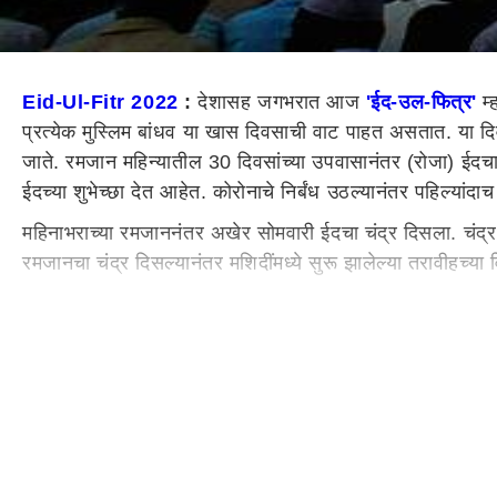
Eid-Ul-Fitr 2022
:
देशासह जगभरात आज
'ईद-उल-फित्र'
म्
प्रत्येक मुस्लिम बांधव या खास दिवसाची वाट पाहत असतात. या दिव
जाते. रमजान महिन्यातील 30 दिवसांच्या उपवासानंतर (रोजा) ईद
ईदच्या शुभेच्छा देत आहेत. कोरोनाचे निर्बंध उठल्यानंतर पहिल्या
महिनाभराच्या रमजाननंतर अखेर सोमवारी ईदचा चंद्र दिसला. चंद्
रमजानचा चंद्र दिसल्यानंतर मशिदींमध्ये सुरू झालेल्या तरावीहच्
शव्वालचा चंद्र पाहून साजरी केली जाते ईद
ईद हा सण शव्वालचा चंद
महिन्याच्या पहिल्या तारखेला ईद-उल-फित्र साजरी केली जाते. ई
जाऊन ईदच्या शुभेच्छा देतात.
पंतप्रधान मोदींनी दिल्या शुभेच्छा
पंतप्रधान नरेंद्र मोदी यांनी ट्विट करून ईद-उल-फित्रच्या शुभेच
प्रार्थना करतो. त्याचवेळी काँग्रेसचे माजी अध्यक्ष आणि वायनाडचे