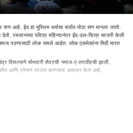
र सण आहे. ईद हा मुस्लिम धर्माचा सर्वात मोठा सण मानला जातो.
छा देतो. रमजानच्या पवित्र महिन्यानंतर ईद-उल-फित्र साजरी केली
ये नमाज पठणासाठी लोक जमले आहेत. लोक एकमेकांना मिठी मारत
ंद्र दिसल्याने सोमवारी शेवटची नमाज-ए-तरावीहची झाली.
ंततेत आणि प्रेमानं साजरा करण्याचं आवाहन केलं आहे.
ाचे नाव आहे. हा महिना रमजान महिन्यानंतर येतो. शव्वाल
 अनेक गोड पदार्थ बनवले जातात. नंतर लोक एकमेकांच्या घरी
ल. मी सर्व देशवासियांना उत्तम आरोग्य आणि समृद्धी लाभो अशी
भाव जागृत करणारा आणि आपणा सर्वांना बंधुभाव आणि सौहार्दाच्या