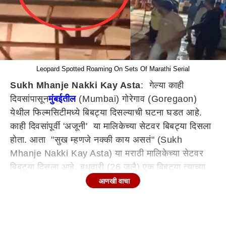
Leopard Spotted Roaming On Sets Of Marathi Serial
Sukh Mhanje Nakki Kay Asta
: गेल्या काही
दिवसांपासून
मुंबईतील
(Mumbai) गोरेगाव (Goregaon)
येथील फिल्मसिटीमध्ये बिबट्या दिसल्याची घटना घडत आहे.
काही दिवसांपूर्वी 'अजूनी' या मालिकेच्या सेटवर बिबट्या दिसला
होता. आता "सुख म्हणजे नक्की काय असतं" (Sukh
Mhanje Nakki Kay Asta) या मराठी मालिकेच्या सेटवर
बिबट्या दिसला आहे. बुधवारी (26 जुलै) एक बिबट्या त्याच्या
पिल्लासह "सुख म्हणजे नक्की काय असतं" मालिकेच्या सेटवर
आणखी वाचा
फिरताना दिसला. एएनआय या वृत्तसंस्थेच्या ट्विटर अकाऊंटवर
या बिबट्याचा व्हिडीओ शेअर करण्यात आला आहे.