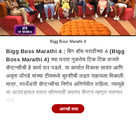
Bigg Boss Marathi 4
Bigg Boss Marathi 4 :
बिग बॉस मराठीच्या 4
(Bigg
Boss Marathi 4)
च्या घरात नुकतेच टिक टिक वाजते
कॅप्टन्सीची हे कार्य पार पडले. या कार्यात विकास सावंत आणि
अमृता धोंगडे यांच्या टीममध्ये चुरशीची लढत पाहायला मिळाली.
मात्र, स्पर्धेअंती कॅप्टन्सीचा निर्णय अनिर्णयीत राहिला. त्यामुळे
या आठवड्यात घरात कोणताही सदस्य कॅप्टन म्हणून नसणार
आहे.
आणखी वाचा
बिग बॉसच्या घरातील या आठवड्यात साप्ताहिक कार्य पार पडले.
या कार्यात सोसल तितकंच सोशल हे साप्ताहिक कार्य पार पडले.
या कार्यात दोन्ही टीमने उत्कृष्ट कामगिरी दाखवल्यानंतर टीम ए