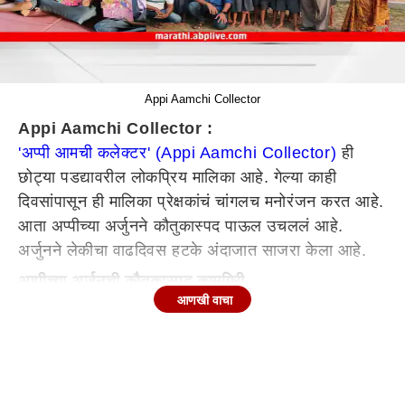
Appi Aamchi Collector
Appi Aamchi Collector :
'अप्पी आमची कलेक्टर' (Appi Aamchi Collector)
ही
छोट्या पडद्यावरील लोकप्रिय मालिका आहे. गेल्या काही
दिवसांपासून ही मालिका प्रेक्षकांचं चांगलच मनोरंजन करत आहे.
आता अप्पीच्या अर्जुनने कौतुकास्पद पाऊल उचललं आहे.
अर्जुनने लेकीचा वाढदिवस हटके अंदाजात साजरा केला आहे.
अप्पीच्या अर्जुनची कौतुकास्पद कामगिरी
आणखी वाचा
'अप्पी आमची कलेक्टर' या मालिकेतला इन्स्पेक्टर 'अर्जुन वर्षा
विनायक कदम' म्हणजेच अभिनेता रोहित परशुरामच्या लहान
मुलीला म्हणजेच रुईला 100 दिवस पूर्ण झाले. या निमित्ताने
रोहितने एक छान छोटासा कार्यक्रम शाळेत साजरा केला.