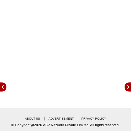
लेकीचा वाढदिवस हटके अंदाजात साजरा
आजगाव मधील जिल्हापरिषद प्राथमिक शाळेत जाऊन रोहितने
मुलांना परीक्षेसाठी आणि लेखनासाठी पॅड भेट दिले. रोहितने
प्रेरणा देणाऱ्या वेगवेगळ्या क्षेत्रातले व इतिहास घडवणाऱ्या
स्त्रिया म्हणजे राणी लक्ष्मीबाई, जिजामाता, इंदिरा गांधी, प्रियांका
चोप्रा, सायना नेहवाल आणि गीता फोगत यांचे चित्र आणि
नुकताच यशस्वी झालेला चंद्रयानाचा क्षण लक्षात राहावा म्हणून
त्याचेही चित्र स्टिकर पॅडवर लावले आहे.
|
|
ABOUT US
ADVERTISEMENT
PRIVACY POLICY
© Copyright@2026.ABP Network Private Limited. All rights reserved.