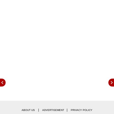
युजवेंद्र चहलचा धनश्री वर्मासोबत घटस्फोट झाला. त्यानंतर
युजवेंद्र चहल आणि आर जे महावश (
RJ
Mahavash
)
अनेकदा एकत्र स्पॉट झाले. तेव्हापासून चहल आणि महावशच्या
(
RJ
Mahavash
) अफेअर बाबत सोशल मीडियावर चर्चा आहे.
मात्र, दोघांनीही या चर्चा नाकारले आहेत.
|
|
ABOUT US
ADVERTISEMENT
PRIVACY POLICY