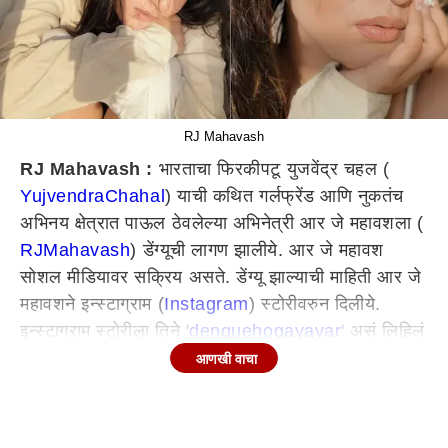
RJ Mahavash
RJ Mahavash :
भारताचा फिरकीपटू युजवेंद्र चहल (
Yujvendra
Chahal
) याची कथित गर्लफ्रेंड आणि नुकतंच
अभिनय क्षेत्रात पाऊल ठेवलेल्या अभिनेत्री आर जे महावशला (
RJ
Mahavash
) डेंग्यूची लागण झालीये. आर जे महावश
सोशल मीडियावर सक्रिय असते. डेंग्यू झाल्याची माहिती आर जे
महावशने इन्स्टाग्राम (
Instagram
) स्टोरीवरुन दिलीये.
इन्स्टाग्राम स्टोरीला तिने '
dengue
ho
gaya
yar
' असं लिहिलं
असून त्याला डासाच्या आवाजाचं म्युजिक लावण्यात आलंय.
आणखी वाचा