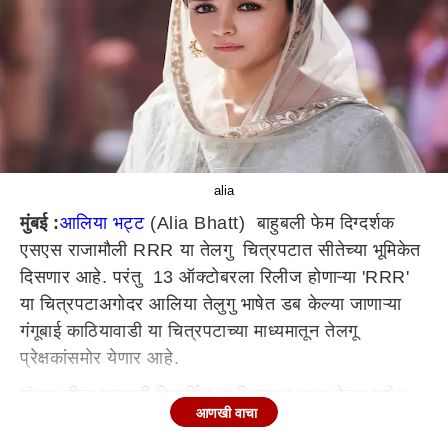
alia
मुंबई :
आलिया भट्ट
(Alia Bhatt) बाहुबली फेम दिग्दर्शक
एसएस राजामौली RRR या तेलगु चित्रपटात सीतेच्या भूमिकेत
दिसणार आहे. परंतु 13 ऑक्टोबरला रिलीज होणाऱ्या 'RRR'
या चित्रपटाअगोदर आलिया तेलुगु भाषेत डब केल्या जाणाऱ्या
गंगूबाई काठियावाडी या चित्रपटाच्या माध्यमातून तेलगू
प्रेक्षकांसमोर येणार आहे.
संजय लीला भन्साळी दिग्दर्शित हा चित्रपट आता तेलगू भाषेत
आणखी वाचा
रिलीज करण्याचा निर्णय चित्रपट निर्मात्यांनी केला आहे. विशेष