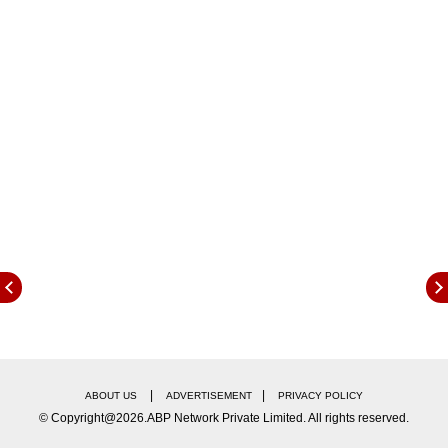
ओटीटी विश्वातील वाढत्या स्पर्धेत टिकून राहणे आणि युजर्सची
संख्या वाढवणे.
यामुळे नव्या प्लॅननुसार, 199 रुपये प्रति महिना मोबाईल प्लॅनची
किंमत आता. 149 असेल. 499 रुपयांचा बेसिक प्लॅन आता
199 रुपये प्रति महिना किंमतीला असेल. तर, स्टँडर्ड प्लॅन
ज्यासाठी आधी महिन्याला 649 रुपये आकारले जायचे तो प्लॅन
आता महिना 499 रुपयांना उपलब्ध होईल. नेटफ्लिक्सचा सर्वात
महागडा प्रीमियम टियर प्लॅन जो अल्ट्रा हाय-डेफिनिशन
(Ultra HD) चार समवर्ती स्क्रीनसाठी सपोर्ट करतो, त्याची
किंमत आता 799 रुपये प्रति महिनावरून 649 रुपये प्रति
महिना करण्यात आली आहे.
|
|
ABOUT US
ADVERTISEMENT
PRIVACY POLICY
© Copyright@2026.ABP Network Private Limited. All rights reserved.