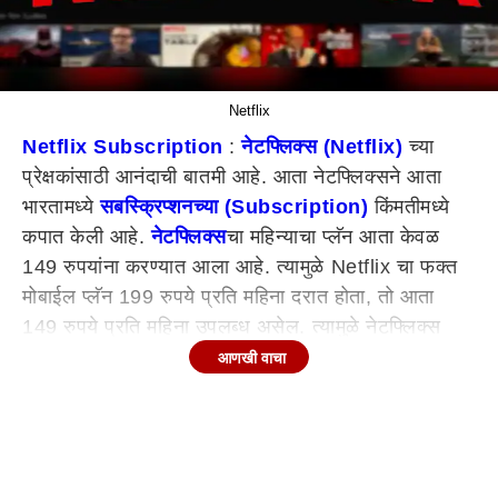
Netflix
Netflix Subscription
:
नेटफ्लिक्स (Netflix)
च्या
प्रेक्षकांसाठी आनंदाची बातमी आहे. आता नेटफ्लिक्सने आता
भारतामध्ये
सबस्क्रिप्शनच्या (Subscription)
किंमतीमध्ये
कपात केली आहे.
नेटफ्लिक्स
चा महिन्याचा प्लॅन आता केवळ
149 रुपयांना करण्यात आला आहे. त्यामुळे Netflix चा फक्त
मोबाईल प्लॅन 199 रुपये प्रति महिना दरात होता, तो आता
149 रुपये प्रति महिना उपलब्ध असेल. त्यामुळे नेटफ्लिक्स
प्रेमींच्या खिशाला काहीसा आराम मिळणार असून त्यांच्या
आणखी वाचा
मनोरंजनातही भर पडेल. Netflix ने आपल्या भारतातील किंमती
कमी केल्या आहेत. आता मोबाईल प्लॅन 149 रुपये प्रति महिना
उपलब्ध असेल. 2016 मध्ये सेवा सुरू झाल्यापासून Netflix
प्रथमच भारतातील किंमती कमी करत आहे. याला कारण म्हणजे