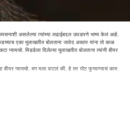
यसनाशी असलेल्या त्यांच्या लढाईबद्दल उघडपणे भाष्य केलं आहे.
 अलिकडच्याच एका मुलाखतीत बोलताना जावेद अख्तर यांना तो काळ
एकटा प्यायचो. मिडडेला दिलेल्या मुलाखतीत बोलताना त्यांनी बीयर
्या बीयर प्यायचो. मग मला वाटलं की, हे तर पोट फुगवण्याचं काम
ल तरी चालायचं. कोणी असेल तर चांगलंच असायचं, नाहीतर मी
ळे मोडलेलं. ते म्हणाले की, "माझं पहिलं लग्न मोडल्याबद्दल मला
हा तुम्ही कोणताही निर्णय घेता, तुम्ही अशा गोष्टींबद्दल भांडणं