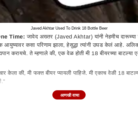
Javed Akhtar Used To Drink 18 Bottle Beer
One Time:
जावेद अख्तर (Javed Akhtar) यांनी नेहमीच दारूच्या व्
वसायिक आयुष्यावर कसा परिणाम झाला, हेसुद्धा त्यांनी उघड केलं आहे.
मद्यपान करायचे. ते म्हणाले की, एक वेळ होती मी 18 बीयरच्या बाटल्या 
विचार केला की, मी फक्त बीयर प्यायली पाहिजे. मी एकाच वेळी 18 बाटल
ली."
आणखी वाचा
कुणी नसेल तरी चालायचं. त्यांनी सांगितलं की, "मला सोबत कुणी नसे
, त्यांची पहिली पत्नी हनी इराणीसोबतचं त्यांचं लग्न दारूच्या व्यसनामु
ी, माझी दारू पिण्याची सवय होती... जेव्हा तुम्ही दारू पिऊन असता, तेव्