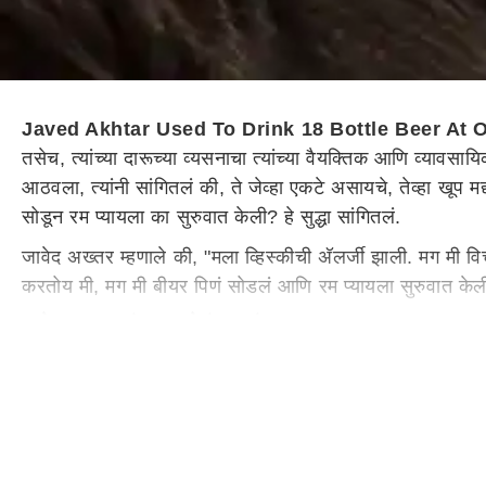
Javed Akhtar Used To Drink 18 Bottle Beer At 
तसेच, त्यांच्या दारूच्या व्यसनाचा त्यांच्या वैयक्तिक आणि व्या
आठवला, त्यांनी सांगितलं की, ते जेव्हा एकटे असायचे, तेव्हा खूप 
सोडून रम प्यायला का सुरुवात केली? हे सुद्धा सांगितलं.
जावेद अख्तर म्हणाले की, "मला व्हिस्कीची अ‍ॅलर्जी झाली. मग मी 
करतोय मी, मग मी बीयर पिणं सोडलं आणि रम प्यायला सुरुवात के
जावेद अख्तर यांना जडलेलं दारूचं व्यसन
गीतकार-लेखक यांनी खुलासा केला की, दारू पिताना त्यांना सोबत 
एकटाच प्यायचो."
दारूच्या व्यसनामुळेच मोडलेलं पहिलं लग्न
सपन वर्मा यांना दिलेल्या मुलाखतीत जावेद अख्तर यांनी कबूल केलं की
वाईट वाटतंय. ते वाचवता आलं असतं. पण ती माझी बेजबाबदार वृत्ती होत