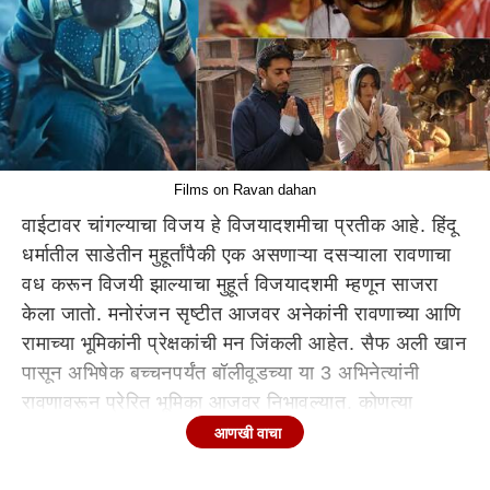
Films on Ravan dahan
वाईटावर चांगल्याचा विजय हे विजयादशमीचा प्रतीक आहे. हिंदू
धर्मातील साडेतीन मुहूर्तांपैकी एक असणाऱ्या दसऱ्याला रावणाचा
वध करून विजयी झाल्याचा मुहूर्त विजयादशमी म्हणून साजरा
केला जातो. मनोरंजन सृष्टीत आजवर अनेकांनी रावणाच्या आणि
रामाच्या भूमिकांनी प्रेक्षकांची मन जिंकली आहेत. सैफ अली खान
पासून अभिषेक बच्चनपर्यंत बॉलीवूडच्या या 3 अभिनेत्यांनी
रावणावरून प्रेरित भूमिका आजवर निभावल्यात. कोणत्या
चित्रपटांमध्ये व सीरिजमध्ये या अभिनेत्यांच्या भूमिका होत्या.
आणखी वाचा
पाहूयात.