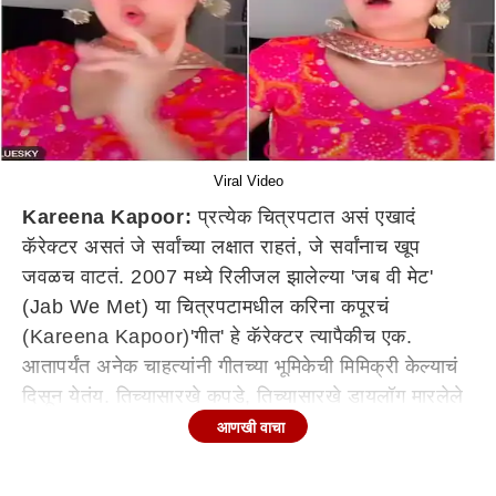
Viral Video
Kareena Kapoor:
प्रत्येक चित्रपटात असं एखादं
कॅरेक्टर असतं जे सर्वांच्या लक्षात राहतं, जे सर्वांनाच खूप
जवळच वाटतं. 2007 मध्ये रिलीजल झालेल्या 'जब वी मेट'
(Jab We Met) या चित्रपटामधील करिना कपूरचं
(Kareena Kapoor)'गीत' हे कॅरेक्टर त्यापैकीच एक.
आतापर्यंत अनेक चाहत्यांनी गीतच्या भूमिकेची मिमिक्री केल्याचं
दिसून येतंय. तिच्यासारखे कपडे, तिच्यासारखे डायलॉग मारलेले
दिसतात. पण कधीकधी असे काही कार्बन कॉपी असतात की ते
आणखी वाचा
समोर आल्यानंतर खरोखरच ती अभिनेत्री समोर आल्याचा भास
होतो. करिना कपूरसारखी दिसणारी एक तरुणीने 'नगाडा नगाडा'