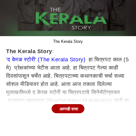
The Kerala Story
The Kerala Story
:
'द केरळ स्टोरी' (The Kerala Story)
हा चित्रपट काल (5
मे) प्रेक्षकांच्या भेटीस आला आहे. हा चित्रपट गेल्या काही
दिवसांपासून चर्चेत आहे. चित्रपटाच्या कथानकाची चर्चा सध्या
सोशल मीडियावर होत आहे. आता आज तकला दिलेल्या
मुलाखतीमध्ये द केरळ स्टोरी या चित्रपटाचे सिनेमॅटोग्राफर
प्रशांतनु महापात्रा (Prashantanu Mohapatra) यांनी या
चित्रपटाचं शूटिंग कसं झालं? याबाबत सांगितलं आहे.
आणखी वाचा
प्रशांतनु महापात्रा म्हणाले, ' द केरळ स्टोरी या चित्रपटातील
शालिनीसोबत टेंटमध्ये सतत बलात्कार होत आहे, असं एका