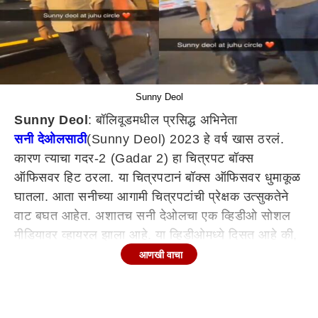
Sunny Deol
Sunny Deol
: बॉलिवूडमधील प्रसिद्ध अभिनेता
सनी देओलसाठी
(Sunny Deol) 2023 हे वर्ष खास ठरलं.
कारण त्याचा गदर-2 (Gadar 2) हा चित्रपट बॉक्स
ऑफिसवर हिट ठरला. या चित्रपटानं बॉक्स ऑफिसवर धुमाकूळ
घातला. आता सनीच्या आगामी चित्रपटांची प्रेक्षक उत्सुकतेने
वाट बघत आहेत. अशातच सनी देओलचा एक व्हिडीओ सोशल
मीडियावर व्हायरल झाला आहे. या व्हिडीओमध्ये दिसत आहे की,
तो मुंबईच्या रत्यावर फिरत आहे.
आणखी वाचा
मुंबईच्या रस्त्यावर नशेत फिरत होता सनी देओल? (Sunny
Deol Viral Video)
सनी देओलच्या सोशल मीडियावर व्हायरल झालेल्या व्हिडीओमध्ये