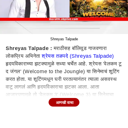
Shreyas Talpade
Shreyas Talpade :
मराठीसह बॉलिवूड गाजवणारा
लोकप्रिय अभिनेता
श्रेयस तळपदे (Shreyas Talpade)
हृदयविकाराच्या झटक्यामुळे सध्या चर्चेत आहे. श्रेयस 'वेलकम टू
द जंगल' (Welcome to the Joungle) या सिनेमाचं शूटिंग
करत होता. या शूटिंगमधून घरी परतल्यानंतर त्याला असवस्थ
वाटू लागलं आणि हृदयविकाराचा झटका आला. आता
आजारपणामुळे तो 'वेलकम 3' (Welcome 3) या सिनेमाचा
भाग असणार की नसणार असा प्रश्न उपस्थित केला जात आहे.
आणखी वाचा
श्रेयसशिवाय होणार 'वेलकम 3'चं शूटिंग?
बॉलिवूडलाईफच्या वृत्तानुसार,'वेलकम टू द जंगल' या सिनेमाचं
शूटिंग ठरलेल्या वेळेतच होणार आहे. या सिनेमाची संपूर्ण टीम