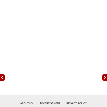
सध्या खूप चिंतेत आहे. काहीही झालं तरी 'शो मस्ट शो गॉन' असं
म्हटलं जात आहे. कोणत्याही कारणाने सिनेमाचं शूटिंग थांबणार
नाही. श्रेयसची प्रकृती ठिक झाल्यानंतर त्याला एकदम फिट
वाटेल तेव्हाच त्याचे सीन शूट होतील".
|
|
ABOUT US
ADVERTISEMENT
PRIVACY POLICY