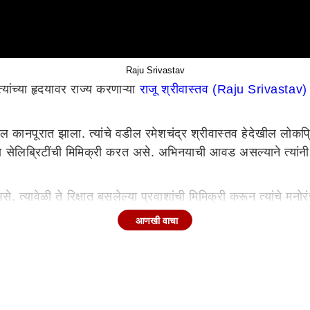
Raju Srivastav
्यांच्या हृदयावर राज्य करणाऱ्या
राजू श्रीवास्तव (Raju Srivastav)
ील कानपूरात झाला. त्यांचे वडील रमेशचंद्र श्रीवास्तव हेदेखील लोकप
च्या सेलिब्रिटींची मिमिक्री करत असे. अभिनयाची आवड असल्याने त्यांन
. त्यावेळी ते रिक्षात बसलेल्या प्रवाशांची मिमिक्री करून त्यांचे मनो
कार्यक्रमांच्या माध्यमातून प्रेक्षकांच्या भेटीला येऊ लागले. अशाप्रका
आणखी वाचा
आहेत. सलमान खानच्या 'मैने प्यार किया' या सिनेमातील त्यांच्या विनो
 झाला होता. राजू यांना 'द किंग ऑफ कॉमेडी' असं म्हटलं जातं. त्यांच्
Lovestory) :