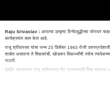
Raju Srivastav :
आपल्या उत्कृष्ट विनोदबुद्धीच्या जोरावर चाहत
कार्यक्रमांत काम केलं आहे.
राजू श्रीवास्तव यांचा जन्म 25 डिसेंबर 1963 रोजी उत्तरप्रदेशात
शाळेत असताना ते शिक्षकांची, खोडकर विद्यार्थ्यांची तसेच त्यावेळ
गाठली.
मुंबईत आल्यानंतर राजू श्रीवास्तव पोट भरण्यासाठी रिक्षा चालवत असे
असे. त्यावेळी एका शोचे ते 50 रुपये मानधन घेत होते. पुढे ते जाहीर 
राजू श्रीवास्तव यांचे अनेक सिनेमे आणि कार्यक्रम चांगलेच गाजले 
आणि 'कॉमेडी नाइट्स विद कपिल' अशा अनेक कार्यक्रमांत राजू सहभागी
होती.
राजू श्रीवास्तव यांची फिल्मी लव्हस्टोरी (Raju Srivastav 