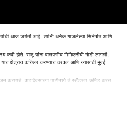
यांची आज जयंती आहे. त्यांनी अनेक गाजलेल्या सिनेमांत आणि
्रिय कवी होते. राजू यांना बालपणीच मिमिक्रीची गोडी लागली.
ी याच क्षेत्रात करिअर करण्याचं ठरवलं आणि त्यासाठी मुंबई
रंजन करायचे. वाढदिवसाच्या पार्टीमध्ये ते स्टॅंडअप कॉमेड करत
रे मुंबईत त्यांना खूप स्ट्रगल करावा लागला.
दी अभिनयानं चाहत्यांची मनं जिंकली आहेत. 'बिग बॉस 3', 'नच बलिए'
या 'गजोधर भैय्या' या भूमिकेला प्रेक्षकांची विशेष पसंती मिळाली