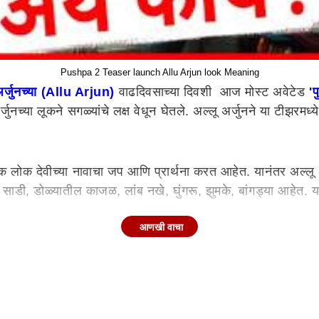
Pushpa 2 Teaser launch Allu Arjun look Meaning
अर्जुनच्या (Allu Arjun)
वाढदिवसाच्या दिवशी आज मोस्ट अवेटेड
'
जुनच्या लूकने सगळ्यांचे लक्ष वेधून घेतले. अल्लू अर्जुनने या टीझरमध्
 लोक देवीच्या नावाचा जप आणि प्रार्थना करत आहेत. यानंतर अल्लू अर्
ण साडी, डोळ्यातील काजळ, लांब नखे, घुंगरू, झुमके, बांगड्या आहेत. 
आणखी वाचा
ा मातंगी अवतार असल्याचे म्हटले जाते. अशी वेशभूषा साधारणपणे पुरुष
को...मेका यामध्ये जत्रेचा संदर्भ देण्यात आला होता. त्याच्या माध्यमातू
ठी महत्त्वाचे ठरणार आहे.
 आहे. या चित्रपटाचे बजेट 500 कोटींच्या घरात असल्याचे म्हटले जा