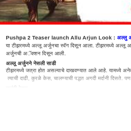
Pushpa 2 Teaser launch Allu Arjun Look :
अल्लु 
या टीझरमध्ये अल्लू अर्जुनचा स्वॅग दिसून आला. टीझरमध्ये अल्लू अर्
अर्जुनची अॅक्शन दिसून आली.
अल्लू अर्जुनने नेसली साडी
टीझरमध्ये जत्रा होत असल्याचे दाखवण्यात आले आहे. यामध्ये अनेक
त्याची दाढी, कुरळे केस, चालण्याची पद्धत अगदी मर्दानी दिसते. प
मातंगी वेशम
कपड्याशिवाय एका दृश्यात अल्लूने शरीराला निळा रंग लावला आहे. ह
दिवशी परिधान करतात. 'पुष्पा: द राइज' या चित्रपटातील डाक्को...डाक्
टाइम्सच्या वृत्तानुसार, गंगम्मा थल्ली जत्रेतील हे दृष्य चित्रपटासा
'पुष्पा 2' कधी रिलीज होणार? (Pushpa 2 Release Date)
'पुष्पा 2 - द रुल' हा चित्रपट 15 ऑगस्ट 2024 रोजी रिलीज होणार