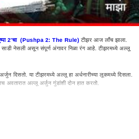
पुष्पा 2'चा (Pushpa 2: The Rule)
टीझर आज लाँच झाला.
ये साडी नेसली असून संपूर्ण अंगावर निळा रंग आहे. टीझरमध्ये अल्लू
जुन दिसतो. या टीझरमध्ये अल्लू हा अर्धनारीच्या लूकमध्ये दिसला.
याच अवतारात अल्लू अर्जुन गुंडांशी दोन हात करतो.
 अथवा स्त्री तिरुपतीमध्ये गंगम्मा थल्ली जत्रेच्या सहाव्या
न पुष्पाची एक बॅकस्टोरीची पार्श्वभूमी तयार केली. हिंदुस्तान
त आहे. भारतातील बिग बजेट चित्रपटांमध्ये 'पुष्पा 2'चा समावेश