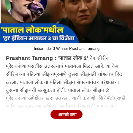
Indian Idol 3 Winner Prashant Tamang
Prashant Tamang : 'पाताल लोक 2'
वेब सीरीज
प्रेक्षकांच्या पसंतीस उतरल्याचं पाहायला मिळत आहे. या वेब
सीरिजच्या पहिल्या सीझनप्रमाणे दुसरा सीझनही चांगलाच हिट
ठरला. पाताला लोकचा पहिला सीझन संपल्यानंतर प्रेक्षकांना
दुसऱ्या सीझनची उत्सुकता होती. पाताल लोक सीझन 2
प्रेक्षकांच्या अपेक्षेवर खरा उतरला. याची कहाणी, सिनेमॅटोग्राफी
आणि कलाकारांच्या अभिनय सर्वांनाच प्रेक्षकांनी भरपूर दाद
दिली. 'पाताल लोक 2' मधील खतरनाक स्निपर डेनियल लाचो
आणखी वाचा
आठवतोय का, या अभिनेत्याने खऱ्या आयुष्यात इंडियन आयडल
शो जिंकला आहे. याबद्दल अधिक जाणून घ्या.