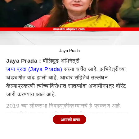
Jaya Prada
Jaya Prada :
बॉलिवूड अभिनेत्री
जया प्रदा (Jaya Prada)
सध्या चर्चेत आहे. अभिनेत्रीच्या
अडचणीत वाढ झाली आहे. आचार संहितेचं उल्लंघन
केल्याप्रकरणी त्यांच्याविरोधात सातव्यांदा अजामीनपत्र वॉरंट
जारी करण्यात आलं आहे.
2019 च्या लोकसभा निवडणुकीदरम्यानचं हे प्रकरण आहे.
त्यांच्याविरोधात स्वार आणि केमरी पोलीस ठाण्यात गुन्हा दाखल
आणखी वाचा
करण्यात आला आहे. अनेकदा आदेश देऊनही जया प्रदा
न्यायालयात उपस्थित राहिलेल्या नाहीत. आता या प्रकरणाची