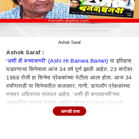
Ashok Saraf
Ashok Saraf :
'अशी ही बनवाबनवी' (Ashi Hi Banwa Banwi)
या इतिहास
घडवणाऱ्या सिनेमाला आज 34 वर्ष पूर्ण झाली आहेत. 23 सप्टेंबर
1988 रोजी हा सिनेमा प्रेक्षकांच्या भेटीला आला होता. आज 34
वर्षांनंतरही या सिनेमातील कलाकार, गाणी, डायलॉग प्रेक्षकांच्या
मनावर अधिराज्य गाजवत आहेत. 'अशी ही बनवाबनवी'च्या
आठवणींना उजाळा देताना अशोक सराफ (Ashok Saraf)
म्हणाले आहेत,"सर्वांच्या मेहनतीमुळे एक चांगली कलाकृती बनली
आणखी वाचा
आहे".
आठवणींना उजाळा देताना अशोक सराफ म्हणाले आहेत,"अशी ही