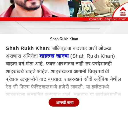
Shah Rukh Khan
Shah Rukh Khan
: बॉलिवूडचा बादशाह अशी ओळख
असणारा अभिनेता
शाहरुख खानचा
(Shah Rukh Khan)
चाहता वर्ग मोठा आहे. फक्त भारतातच नाही तर परदेशातही
शाहरुखचे चाहते आहेत. शाहरुखच्या आगामी चित्रपटांची
प्रेक्षक उत्सुकतेने वाट बघतात. शाहरुखनं सौदी अरेबिया येथील
रेड सी फिल्म फेस्टिव्हलमध्ये हजेरी लावली. या इव्हेंटमध्ये
शाहरुखला सन्मानित करण्यात आलं. नुकताच या कार्यक्रमातील
शाहरुखचा एक व्हिडीओ सोशल मीडियावर व्हायरल झाला आहे.
आणखी वाचा
या व्हिडीओला नेटकऱ्यांची पसंती मिळाली असून व्हिडीओमधील
एका हॉलिवूड अभिनेत्रीच्या रिअॅक्शननं अनेकांचे लक्ष वेधले
आहे.