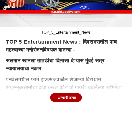
TOP_5_Entertainment_News
TOP 5 Entertainment News : दिवसभरातील पाच
महत्त्वाच्या मनोरंजनविषयक बातम्या -
सलमान खानला तातडीचा दिलासा देण्यास मुंबई सत्र
न्यायालयाचा नकार
पनवेलमधील फार्म हाऊसजवळील शेजाऱ्या विरोधात
अब्रुनुकसानीचा दावा करत कोर्टाची पायरी चढलेल्या अभिनेता
सलमान खानला अंतरिम दिलासा देण्यास मुंबई सत्र न्यायालयानं
आणखी वाचा
नकार दिला आहे. जागेवरील अतिक्रमणाच्या मुद्यावरून वाद
असताना नाहक वैयक्तिक पातळीवर आरोप होत असल्याचा
सलमान आपल्या याचिकेत दावा केला होता. हे आरोप थांबवून
सोशल मीडियावरील आपल्याविरोधातील पोस्ट आणि व्हिडीओ