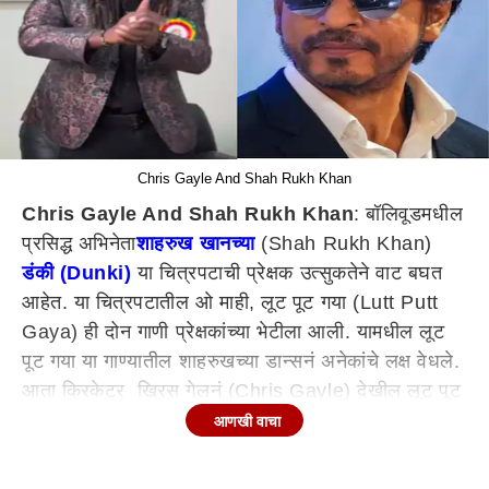
Chris Gayle And Shah Rukh Khan
Chris Gayle And Shah Rukh Khan
: बॉलिवूडमधील
प्रसिद्ध अभिनेता
शाहरुख खानच्या
(Shah Rukh Khan)
डंकी (Dunki)
या चित्रपटाची प्रेक्षक उत्सुकतेने वाट बघत
आहेत. या चित्रपटातील ओ माही, लूट पूट गया (Lutt Putt
Gaya) ही दोन गाणी प्रेक्षकांच्या भेटीला आली. यामधील लूट
पूट गया या गाण्यातील शाहरुखच्या डान्सनं अनेकांचे लक्ष वेधले.
आता क्रिकेटर ख्रिस गेलनं (Chris Gayle) देखील लूट पूट
गया या गाण्यावर डान्स केला आहे. त्याच्या या डान्सचा व्हिडीओ
आणखी वाचा
सोशल मीडियावर व्हायरल झाला आहे. या व्हिडीओवर शाहरुख
खाननं प्रतिक्रिया देखील दिली आहे.