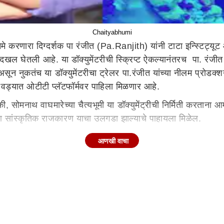
Chaityabhumi
ेमे करणारा दिग्दर्शक पा रंजीत (Pa.Ranjith) यांनी टाटा इन्स्टिट्
 दखल घेतली आहे. या डॉक्युमेंटरीची स्क्रिप्ट ऐकल्यानंतरच पा. रंजी
ाली असून नुकतंच या डॉक्युमेंटरीचा ट्रेलर पा.रंजीत यांच्या नीलम प
ा आठवड्यात ओटीटी प्लॅटफॉर्मवर पाहिला मिळणार आहे.
 की, सोमनाथ वाघमारेच्या चैत्यभूमी या डॉक्युमेंट्रीची निर्मिती करताना 
कूण सांस्कृतिक राजकारण याचा उलगडा झाल्याचे पाहायला मिळेल.
आणखी वाचा