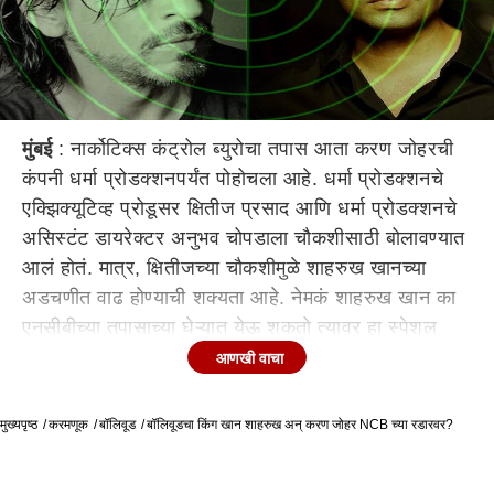
मुंबई
: नार्कोटिक्स कंट्रोल ब्युरोचा तपास आता करण जोहरची
कंपनी धर्मा प्रोडक्शनपर्यंत पोहोचला आहे. धर्मा प्रोडक्शनचे
एक्झिक्यूटिव्ह प्रोडूसर क्षितीज प्रसाद आणि धर्मा प्रोडक्शनचे
असिस्टंट डायरेक्टर अनुभव चोपडाला चौकशीसाठी बोलावण्यात
आलं होतं. मात्र, क्षितीजच्या चौकशीमुळे शाहरुख खानच्या
अडचणीत वाढ होण्याची शक्यता आहे. नेमकं शाहरुख खान का
एनसीबीच्या तपासाच्या घेऱ्यात येऊ शकतो त्यावर हा स्पेशल
रिपोर्ट.
आणखी वाचा
करण जोहरच्या धर्मा प्रोडक्शनमध्ये क्षितीज प्रसाद हे फक्त
मुख्यपृष्ठ
एक्झिक्यूटिव्ह प्रोडूसरच नाही तर एक मोठं नाव आहे. क्षितिज
करमणूक
बॉलिवूड
बॉलिवूडचा किंग खान शाहरुख अन् करण जोहर NCB च्या रडारवर?
प्रसाद यांनी धर्मा प्रोडक्शनच्या आधी बालाजी टेलिफिल्मस,
शाहरूख खानची रेड चिलीज आणि जॉन अब्राहम प्रोडक्शन