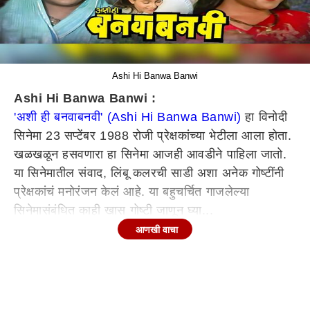
Ashi Hi Banwa Banwi
Ashi Hi Banwa Banwi :
'अशी ही बनवाबनवी' (Ashi Hi Banwa Banwi)
हा विनोदी
सिनेमा 23 सप्टेंबर 1988 रोजी प्रेक्षकांच्या भेटीला आला होता.
खळखळून हसवणारा हा सिनेमा आजही आवडीने पाहिला जातो.
या सिनेमातील संवाद, लिंबू कलरची साडी अशा अनेक गोष्टींनी
प्रेक्षकांचं मनोरंजन केलं आहे. या बहुचर्चित गाजलेल्या
सिनेमासंबंधित काही खास गोष्टी जाणून घ्या...
आणखी वाचा
'अशी ही बनवाबनवी'बद्दलच्या 'या' गोष्टी तुम्हाला माहिती आहेत
का?
1
. 'अशी ही बनवाबनवी' सिनेमातला 'हा माझा बायको पार्वती' हा
आयकॉनिक डायलॉग सिनेमाच्या संहितेत नव्हता. पण
शूटिंगदरम्यान अशोक सराफ (Ashok Saraf) आणि लक्ष्मीकांत