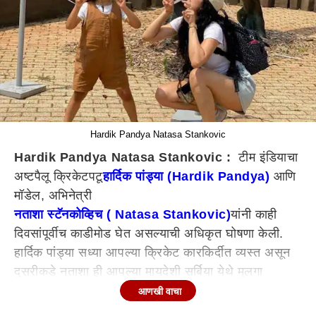
Hardik Pandya Natasa Stankovic
Hardik Pandya Natasa Stankovic :
टीम इंडियाचा
अष्टपैलू क्रिकेटपटू
हार्दिक पांड्या (Hardik Pandya)
आणि
मॉडेल, अभिनेत्री
नताशा स्टॅनकोव्हिच ( Natasa Stankovic)
यांनी काही
दिवसांपूर्वीच काडीमोड घेत असल्याची अधिकृत घोषणा केली.
हार्दिक पांड्या सध्या आपल्या क्रिकेट कारकिर्दीत व्यस्त असून
दुसरीकडे नताशा ही आपल्या मायदेशी सर्बिया येथे मुलगा
अगस्त्यसोबत आहे. घटस्फोटाची अधिकृत घोषणा करण्याआधीच
आणखी वाचा
नताशा ही सर्बियामध्ये गेली.