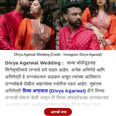
Divya Agarwal Wedding (Credit - Instagram Divya Agarwal)
Divya Agarwal Wedding :
सध्या बॉलीवूडसह
सिनेसृष्टीमध्ये लग्नाचे वारे वाहत आहेत. अनेक अभिनेते आणि
अभिनेत्री हे लग्नबंधनात अडकत असून त्यांच्या आलिशान
लग्नसोहळे देखील चाहत्यांचा पसंतीस पडत आहेत. नुकतच
अभिनेत्री
दिव्या अग्रवाल (Divya Agarwal)
हीने तिच्या
लग्नाची घोषणा केली असून ती तिच्या बॉयफ्रेंडसह लग्नबंधनात
अडकणार आहे. अपूर्व पाडगांवकरसोबत दिव्या तिच्या नव्या
आयुष्याची सुरुवात करणार आहे.
आणखी वाचा