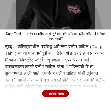
Dalip Tahil : मला शिक्षा झालीय पण मी तुरुंगात नाही; अभिनेता दलीप ताहिल यांनी नेमकं
काय म्हटले?
मुंबई :
बॉलिवूडमधील प्रसिद्ध अभिनेता दलीप ताहिल (Dalip
Tahil) यांच्या पाच वर्षांपूर्वीच्या ड्रिंक अँड ड्राईव्ह प्रकरणाचा
निकाल मॅजिस्ट्रेट कोर्टाने सुनावला. दारू पिऊन गाडी
चालवल्याप्रकरणी दलीप ताहिल यांना 2 महिन्यांची शिक्षा
सुनावण्यात आली आहे. त्यानंतर दलीप ताहिल यांची तुरुंगात
रवानगी झाली असल्याचे वृत्त पसरले होते. त्यावर अभिनेते दलीप
ताहिल यांनी एबीपीसोबत बोलताना आपण तुरुंगात नसल्याचे
स्पष्टीकरण दिले आहे. शिक्षा झाली आहे, हे खरं असलं तरी
आणखी वाचा
तुरुंगात असल्याचे वृत्त खोडसाळ असल्याचे त्यांनी म्हटले.
दलीप ताहिल यांना मद्य प्राशन करून वाहन चालवल्याबद्दल दोन