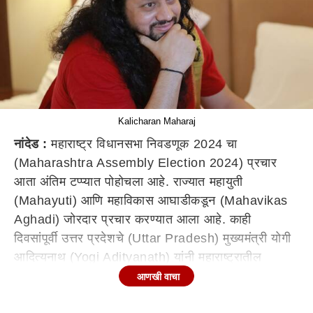
Kalicharan Maharaj
नांदेड :
महाराष्ट्र विधानसभा निवडणूक 2024 चा
(Maharashtra Assembly Election 2024) प्रचार
आता अंतिम टप्प्यात पोहोचला आहे. राज्यात महायुती
(Mahayuti) आणि महाविकास आघाडीकडून (Mahavikas
Aghadi) जोरदार प्रचार करण्यात आला आहे. काही
दिवसांपूर्वी उत्तर प्रदेशचे (Uttar Pradesh) मुख्यमंत्री योगी
आदित्यनाथ (Yogi Adityanath) यांनी महाराष्ट्रातील
प्रचारसभेतून बोलताना 'बटेंगे तो कटेंगे'चा नारा दिला होता.
आणखी वाचा
यानंतर पंतप्रधान नरेंद्र मोदींनी (
PM Narendra Modi
)