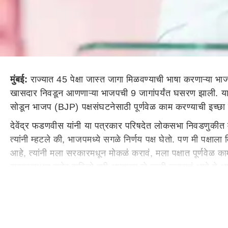
मुंबई:
राज्यात 45 पेक्षा जास्त जागा मिळवण्याची भाषा करणाऱ्या
खासदार निवडून आणणाऱ्या भाजपची 9 जागांपर्यंत घसरण झाली. या पा
सोडून भाजप (BJP) पक्षसंघटनेसाठी पूर्णवेळ काम करण्याची इच्छा 
देवेंद्र फडणवीस यांनी या पत्रकार परिषदेत लोकसभा निवडणुकीत महा
त्यांनी म्हटले की, भाजपमध्ये सगळे निर्णय पक्ष घेतो. पण मी पक्षा
आहे, त्यांनी मला सरकारमधून मोकळं करावं, मला पक्षात पूर्णवेळ का
सरकारमधून बाहेर राहिलो तरी आम्हाला जे काही करायचं आहे ते आमची ट
म्हटले.
फडणवीसांनी भाजपच्या कार्यकर्त्यांना धीर दिला
या पत्रकार परिषदेत देवेंद्र फडणवीस यांनी भाजपचा पराभव झाला अस
भाजपच्या कार्यकर्त्यांनी उत्तम काम केलेले आहे. आमचे
महाराष्ट्र
ाचे