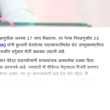
ायुतीला अवघ्या 17 जागा मिळाल्या. तर गेल्या निवडणुकीत 23
is)
यांनी बुधवारी घेतलेल्या पत्रकारपरिषदेत थेट उपमुख्यमंत्रीपद
या राजकीय वर्तुळात मोठी खळबळ उडाली आहे.
तर देवेंद्र फडणवीसांनी सगळ्यांनाच आश्चर्याचा धक्का दिला.
 उतरायचे आहे. त्यासाठी मी शीर्षस्थ नेतृत्त्वाला विनंती करणार
िल्या आहेत, त्या दूर करण्यासाठी मला वेळ देता येईल. मी
ा सल्ल्याने पुढच्या गोष्टी करेन, असे देवेंद्र फडणवीस यांनी
याचे सांगितले. यावेळी त्यांनी कार्यकर्त्यांना धीर दिला.
ड फिरले.
मुंबई
च्या प्रदेशाध्यांनाही चांगले काम केले, असे सांगत