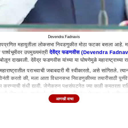
Devendra Fadnavis
 भाजपप्रणित महायुतीला लोकसभा निवडणुकीत मोठा फटका बसला आहे. मह
र्श्वभूमीवर उपमुख्यमंत्री
देवेंद्र फडणवीस (Devendra Fadnav
बोलून दाखवली. देवेंद्र फडणवीस यांच्या या घोषणेमुळे महाराष्ट्राच्
राष्ट्रातील पराभवाची जबाबदारी मी स्वीकारतो, असे सांगितले. त्यानं
ला विनंती करतो की, मला आता विधानसभा निवडणुकीच्या तयारीसाठी पूर्णवेळ
म करण्याची संधी द्यावी. जेणेकरुन पक्षसंघटनेत ज्या काही कमतरता राह
ीम करेल. यासंदर्भात मी पक्षाच्या वरिष्ठांना भेटणार आहे आणि त्यांच्य
आणखी वाचा
ला तरी आमच्या मतदानाची टक्केवारी महाविकास आघाडीपेक्षा जास्त असल्
 प्रदेशाध्यक्ष चंद्रशेखर बावनकुळे यांनीही चांगले काम केले, ते प्रचं